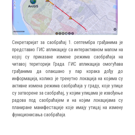
Секретаријат за саобраћај 1. септембра грађанима је
представио ГИС апликацију са интерактивном мапом на
којој су приказане измене режима саобраћаја на
читавој територији Града. ГИС апликација омогућава
грађанима да олакшано у пар корака дођу до
информација, колико је тренутно локација на којима су
активне измена режима саобраћаја у граду, које улице
су затворене за саобраћај, у којим улицама је извођење
радова под саобраћајем и на којим локацијама су
планиране манифестације које имају утицај на измену
функционисања саобраћаја.