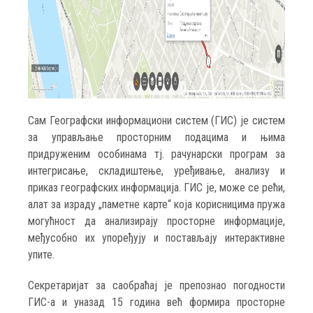
Сам Географски информациони систем (ГИС) је систем
за управљање просторним подацима и њима
придруженим особинама тј. рачунарски програм за
интегрисање, складиштење, уређивање, анализу и
приказ географских информација. ГИС је, може се рећи,
алат за израду „паметне карте“ која корисницима пружа
могућност да анализирају просторне информације,
међусобно их упоређују и постављају интерактивне
упите.
Секретаријат за саобраћај је препознао погодности
ГИС-а и уназад 15 година већ формира просторне