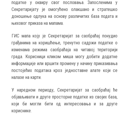
податке у оквиру свог пословања. Запосленима у
Секретаријату је омогућено олакшано и стратешко
доношење одлука на основу различитих база подата и
њиховог приказа на мапама.
ГИС мапа коју је Секретаријат за саобраћај понудио
грађанима на коришћење, тренутно садржи податке о
изменама режима саобраћаја на читавој територији
града. Корисници кликом миша могу добити додатне
информације или вршити промену у начину приказивања
постојећих података кроз једноставне алате који се
налазе на карти.
У наредном периоду, Секретаријат за саобраћај ће
објављивати и друге просторне податке из својих база,
који би могли бити од интересовања и за друге
кориснике.