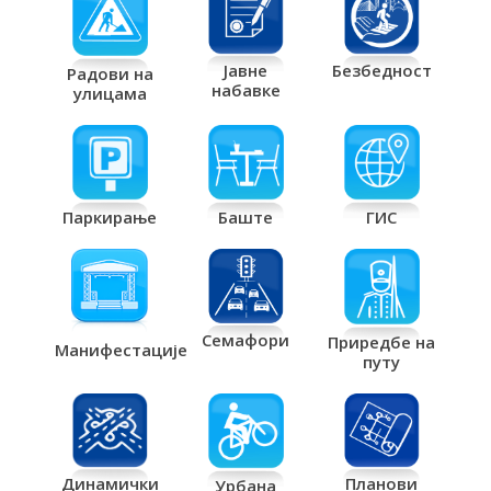
Јавне
Безбедност
Радови на
набавке
улицама
Паркирање
Баште
ГИС
Семафори
Приредбе на
Манифестације
путу
Планови
Динамички
Урбана