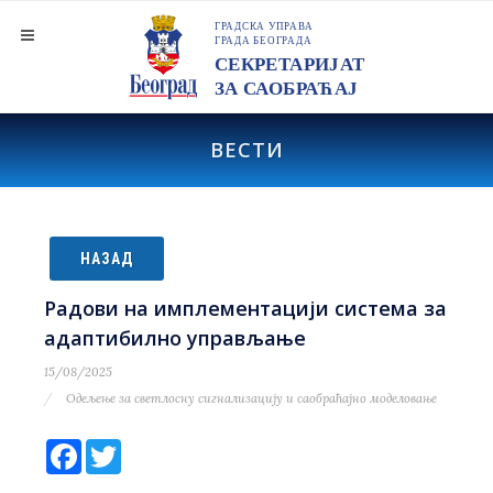
ВЕСТИ
НАЗАД
Радови на имплементацији система за
адаптибилно управљање
15/08/2025
Одељење за светлосну сигнализацију и саобраћајно моделовање
Facebook
Twitter