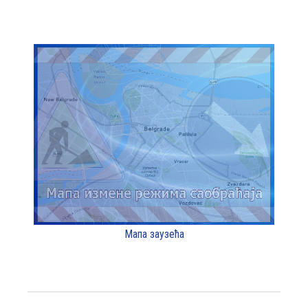
Мапа заузећа