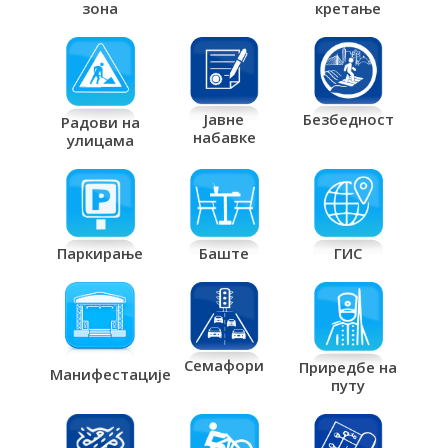
кретање
зона
Јавне
Безбедност
Радови на
набавке
улицама
Паркирање
Баште
ГИС
Семафори
Приредбе на
Манифестације
путу