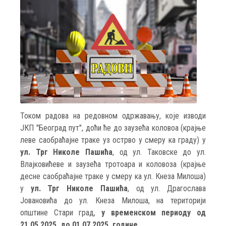
Током радова на редовном одржавању, које изводи
ЈКП "Београд пут", доћи ће до заузећа коловоа (крајње
леве саобраћајне траке уз острво у смеру ка граду) у
ул. Трг Николе Пашића
, од ул. Таковске до ул.
Влајковићеве и заузећа тротоара и коловоза (крајње
десне саобраћајне траке у смеру ка ул. Кнеза Милоша)
у
ул. Трг Николе Пашића
, од ул. Драгослава
Јовановића до ул. Кнеза Милоша, на територији
општине Стари град,
у временском периоду од
21.05.2025. до 01.07.2025. године.