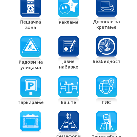
Дозволе за
Пешачка
Рекламе
кретање
зона
Јавне
Безбедност
Радови на
набавке
улицама
Паркирање
Баште
ГИС
Семафори
Приредбе на