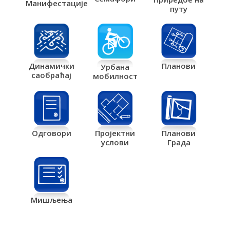
Манифестације
путу
Планови
Динамички
Урбана
саобраћај
мобилност
Одговори
Пројектни
Планови
услови
Града
Мишљења