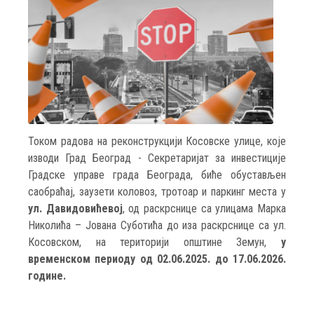
Током радова на реконструкцији Косовске улице, које
изводи Град Београд - Секретаријат за инвестиције
Градске управе града Београда, биће обустављен
саобраћај, заузети коловоз, тротоар и паркинг места у
ул. Давидовићевој
, од раскрснице са улицама Марка
Николића – Јована Суботића до иза раскрснице са ул.
Косовском, на територији општине Земун,
у
временском периоду од 02.06.2025. до 17.06.2026.
године.