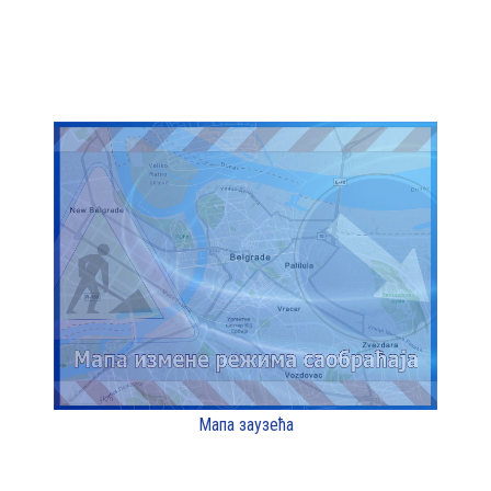
Мапа заузећа