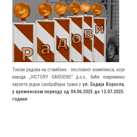
Током радова на стамбено - пословног комплекса, које
изводи „VICTORY GARDENS“ д.о.о., биће повремено
заузета једна саобраћајна трака у
ул. Ендија Ворхола
,
у временском периоду од 04.06.2025 до 12.07.2025.
године