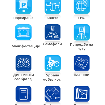
Паркирање
Баште
ГИС
Семафори
Приредбе на
Манифестације
путу
Планови
Динамички
Урбана
саобраћај
мобилност