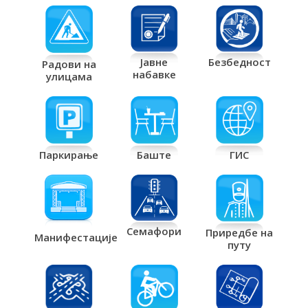
Јавне
Безбедност
Радови на
набавке
улицама
Паркирање
Баште
ГИС
Семафори
Приредбе на
Манифестације
путу