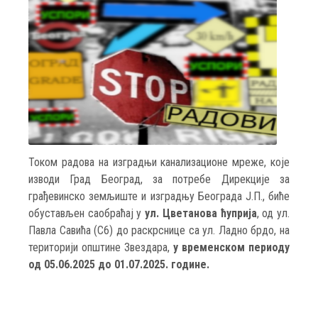
Током радова на изградњи канализационе мреже, које
изводи Град Београд, за потребе Дирекцијe за
грађевинско земљиште и изградњу Београда Ј.П., биће
обустављен саобраћај у
ул. Цветанова ћуприја
, од ул.
Павла Савића (С6) до раскрснице са ул. Ладно брдо, на
територији општине Звездара,
у временском периоду
од 05.06.2025 до 01.07.2025. године.