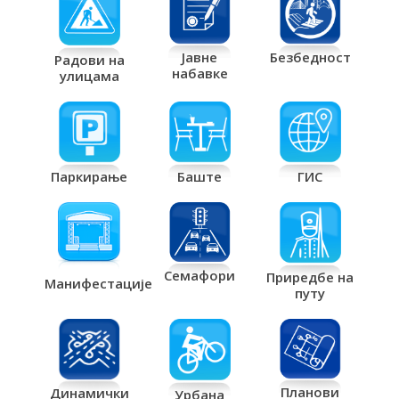
Јавне
Безбедност
Радови на
набавке
улицама
Паркирање
Баште
ГИС
Семафори
Приредбе на
Манифестације
путу
Планови
Динамички
Урбана