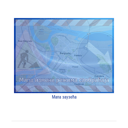
Мапа заузећа