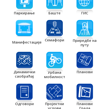
Паркирање
Баште
ГИС
Семафори
Приредбе на
Манифестације
путу
Планови
Динамички
Урбана
саобраћај
мобилност
Одговори
Пројектни
Планови
услови
Града