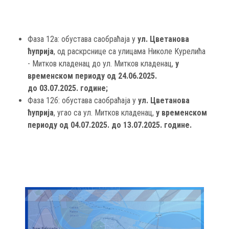
Фаза 12а: обустава саобраћаја у
ул. Цветанова
ћуприја
, од раскрснице са улицама Николе Курелића
- Митков кладенац до ул. Митков кладенац,
у
временском периоду од 24.06.2025.
до 03.07.2025. године;
Фаза 12б: обустава саобраћаја у
ул. Цветанова
ћуприја
, угао са ул. Митков кладенац,
у временском
периоду од 04.07.2025. до 13.07.2025. године.