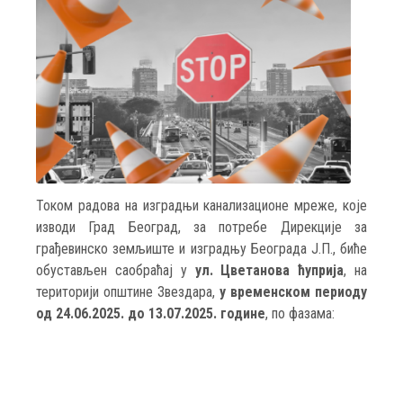
Током радова на изградњи канализационе мреже, које
изводи Град Београд, за потребе Дирекцијe за
грађевинско земљиште и изградњу Београда Ј.П., биће
обустављен саобраћај у
ул. Цветанова ћуприја
, на
територији општине Звездара,
у временском периоду
од 24.06.2025. до 13.07.2025. године
, по фазама: