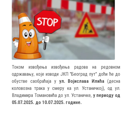
Током извођења извођења радова на редовном
одржавању, које изводи ЈКП "Београд пут" доћи ће до
обустве саобраћаја у
ул. Војислава Илића
(десна
коловозна трака у смеру ка ул. Устаничкој), од ул.
Владимира Томановића до ул. Устаничке,
у периоду од
05.07.2025. до 10.07.2025. године.