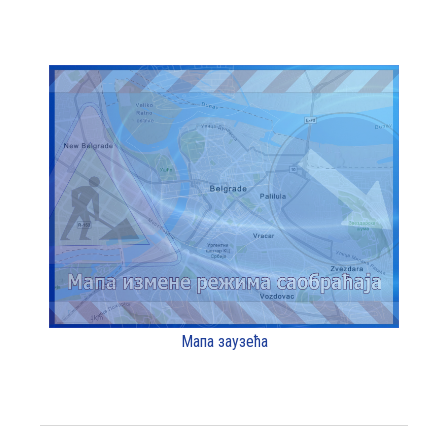
Мапа заузећа