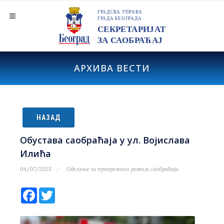
АРХИВА ВЕСТИ
НАЗАД
Обустава саобраћаја у ул. Војислава
Илића
04/07/2025
Одељење за привремени режим саобраћаја
Facebook
Twitter