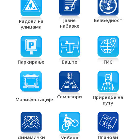
Јавне
Безбедност
Радови на
набавке
улицама
Паркирање
Баште
ГИС
Семафори
Приредбе на
Манифестације
путу
Планови
Динамички
Урбана