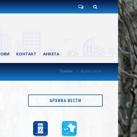
Пишите
Претрага
нам
КОВИ
КОНТАКТ
АНКЕТА
Почетна
Архива вести
АРХИВА ВЕСТИ