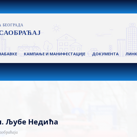
НАБАВКЕ
КАМПАЊЕ И МАНИФЕСТАЦИЈЕ
ДОКУМЕНТА
ЛИН
ул. Љубе Недића
аобраћаја