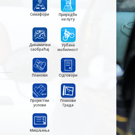
Семафори
Приредбе
на путу
Динамички
Урбана
саобраћај
мобилност
Планови
Одговори
Пројектни
Планови
услови
Града
Мишљења