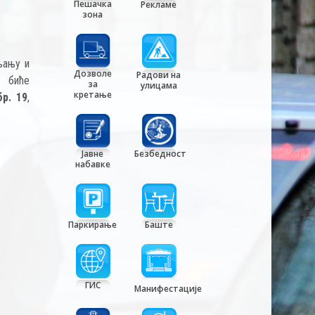
Пешачка
Рекламе
зона
њању и
Дозволе
Радови на
, биће
за
улицама
кретање
р. 19
,
Јавне
Безбедност
набавке
Паркирање
Баште
ГИС
Манифестације