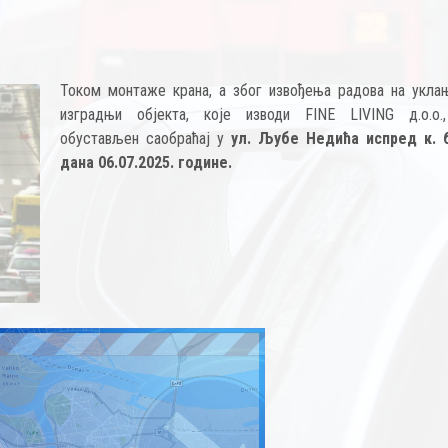
Током монтаже крана, а због извођења радова на укла
изградњи објекта, које изводи FINE LIVING д.о.о.
обустављен саобраћај у
ул. Љубе Недића испред к. б
дана 06.07.2025. године.