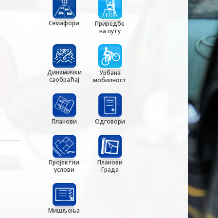
Семафори
Приредбе
на путу
Динамички
Урбана
саобраћај
мобилност
Планови
Одговори
Пројектни
Планови
услови
Града
Мишљења