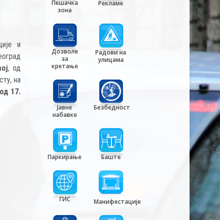
Пешачка
Рекламе
зона
ције и
Дозволе
Радови на
еоград
за
улицама
кретање
вој
, од
ту, на
од 17.
Јавне
Безбедност
набавке
Паркирање
Баште
ГИС
Манифестације