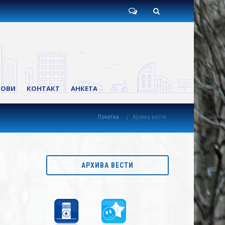
Пишите
Претрага
нам
КОВИ
КОНТАКТ
АНКЕТА
Почетна
Архива вести
АРХИВА ВЕСТИ