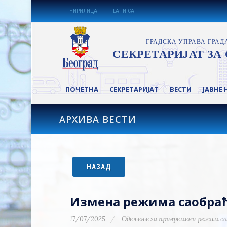
ЋИРИЛИЦА
LATINICA
ПОЧЕТНА
СЕКРЕТАРИЈАТ
ВЕСТИ
ЈАВНЕ 
АРХИВА ВЕСТИ
НАЗАД
Измена режима саобраћа
17/07/2025
Одељење за привремени режим са