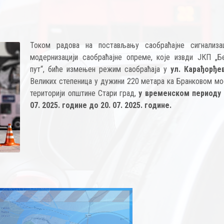
Током радова на постављању саобраћајне сигнализа
модернизацији саобраћајне опреме, које извди ЈКП „Б
пут“, биће измењен режим саобраћаја у
ул. Карађорђе
Великих степеница у дужини 220 метара ка Бранковом мос
територији општине Стари град,
у временском периоду 
07. 2025. године до 20. 07. 2025. године.