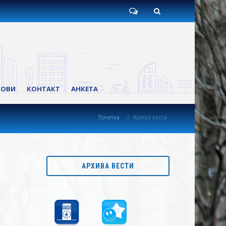
Пишите
Претрага
нам
КОВИ
КОНТАКТ
АНКЕТА
Почетна
Архива вести
АРХИВА ВЕСТИ