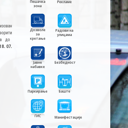
Пешачка
Рекламе
зона
изован
Дозволе
Радови на
ворити
за
улицама
кретање
на до
8. 07.
Јавне
Безбедност
набавке
Паркирање
Баште
ГИС
Манифестације