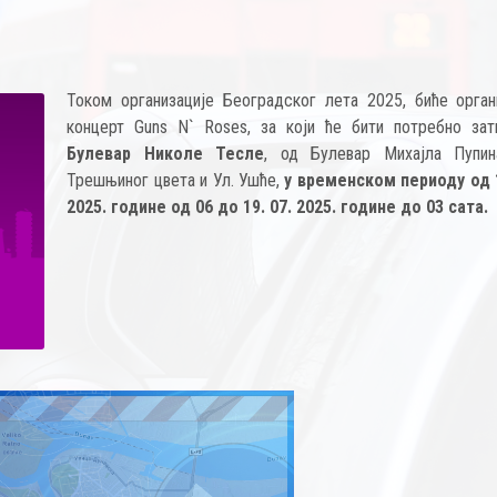
Током организације Београдског лета 2025, биће орган
концерт Guns N` Roses, за који ће бити потребно зат
Булевар Николе Тесле
, од Булевар Михајла Пупи
Трешњиног цвета и Ул. Ушће,
у временском периоду од 1
2025. године од 06 до 19. 07. 2025. године до 03 сата.