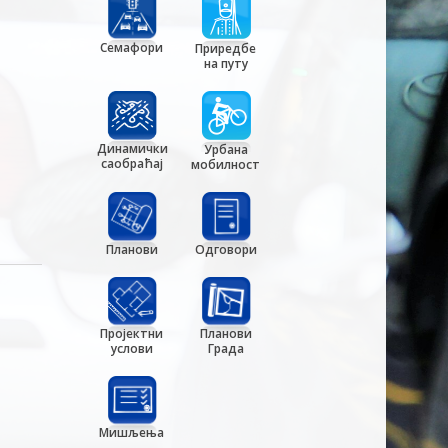
Семафори
Приредбе
на путу
Динамички
Урбана
саобраћај
мобилност
Планови
Одговори
Пројектни
Планови
услови
Града
Мишљења