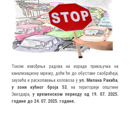
Током извођења радова на изради прикључка на
канализациону мрежу, доћи ће до обуставе саобраћаја,
заузећа и раскопавања коловоза у
ул. Милана Ракића
,
у зони кућног броја 53
, на територији општине
Звездара,
у временском периоду од 19. 07. 2025.
године до 24. 07. 2025. године.