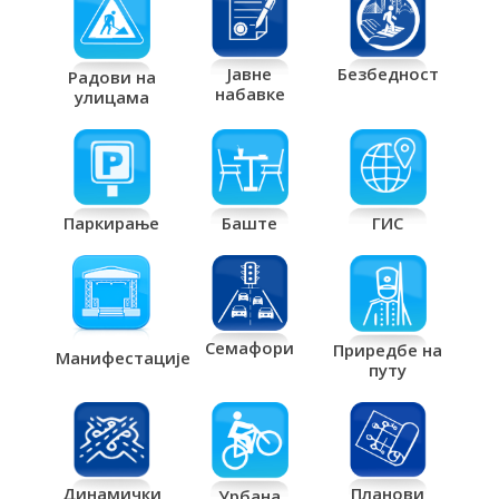
Јавне
Безбедност
Радови на
набавке
улицама
Паркирање
Баште
ГИС
Семафори
Приредбе на
Манифестације
путу
Планови
Динамички
Урбана