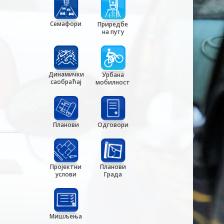
Семафори
Приредбе
на путу
Динамички
Урбана
саобраћај
мобилност
Планови
Одговори
Пројектни
Планови
услови
Града
Мишљења