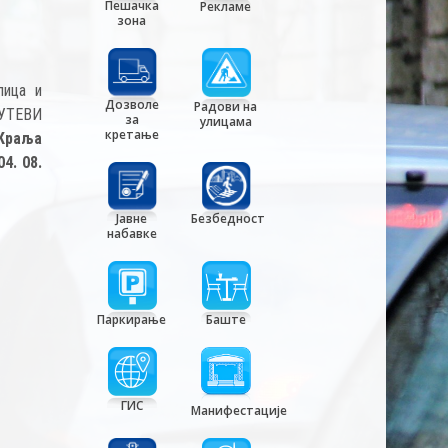
Пешачка
Рекламе
зона
лица и
Дозволе
Радови на
„ПУТЕВИ
за
улицама
кретање
 Краља
4. 08.
Јавне
Безбедност
набавке
Паркирање
Баште
ГИС
Манифестације