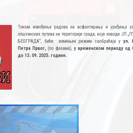
Током извођења радова на асфалтирању и уређењу у
општинских путева на територији града, које изводи ЈП 
БЕОГРАДА“, биће измењен режим саобраћаја у
ул.
Петра Првог,
(по фазама),
у временском периоду од 0
до 13. 09. 2025. године.