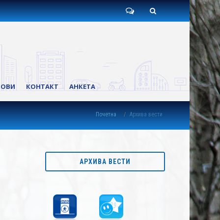
Пишите
Претрага
нам
КОВИ
КОНТАКТ
АНКЕТА
Почетна
Архива вести
АРХИВА ВЕСТИ