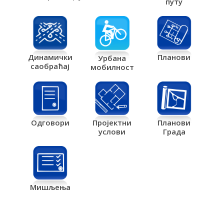
путу
Планови
Динамички
Урбана
саобраћај
мобилност
Одговори
Пројектни
Планови
услови
Града
Мишљења