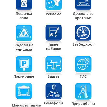
Дозволе за
Пешачка
Рекламе
кретање
зона
Јавне
Безбедност
Радови на
набавке
улицама
Паркирање
Баште
ГИС
Семафори
Приредбе на
Манифестације