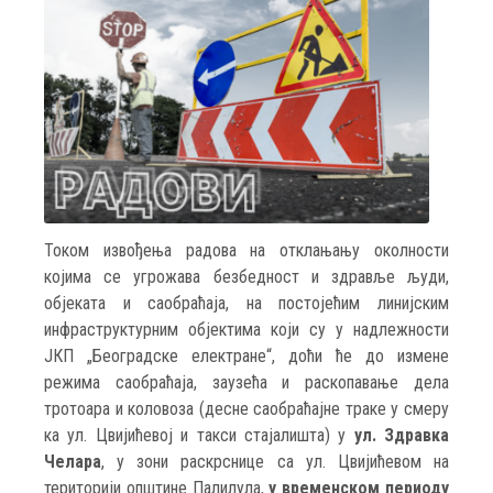
Током извођења радова на отклањању околности
којима се угрожава безбедност и здравље људи,
објеката и саобраћаја, на постојећим линијским
инфраструктурним објектима који су у надлежности
ЈКП „Београдске електране“, доћи ће до измене
режима саобраћаја, заузећа и раскопавање дела
тротоара и коловоза (десне саобраћајне траке у смеру
ка ул. Цвијићевој и такси стајалишта) у
ул. Здравка
Челара
, у зони раскрснице са ул. Цвијићевом на
територији општине Палилула,
у временском периоду