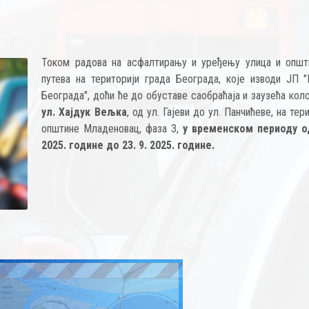
Током радова на асфалтирању и уређењу улица и општ
путева на територији града Београда, које изводи ЈП "
Београда", доћи ће до обуставе саобраћаја и заузећа кол
ул. Хајдук Вељка
, од ул. Гајеви до ул. Панчићеве, на тер
општине Младеновац, фаза 3,
у временском периоду од
2025. године до 23. 9. 2025. године.