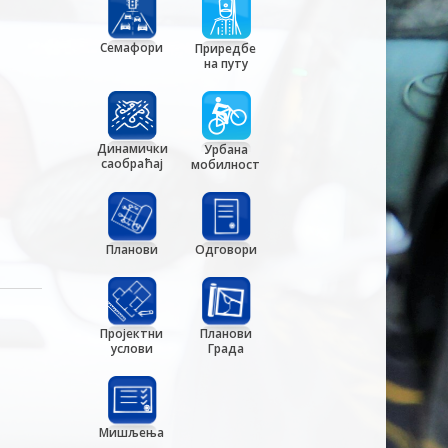
Семафори
Приредбе
на путу
Динамички
Урбана
саобраћај
мобилност
Планови
Одговори
Пројектни
Планови
услови
Града
Мишљења