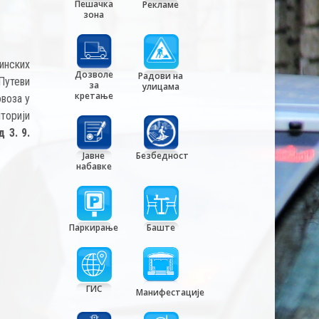
Пешачка
Рекламе
зона
инских
Дозволе
Радови на
Путеви
за
улицама
кретање
овоза у
иторији
 3. 9.
Јавне
Безбедност
набавке
Паркирање
Баште
ГИС
Манифестације