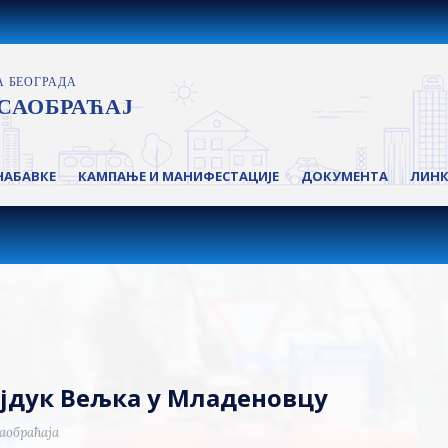
НАБАВКЕ
КАМПАЊЕ И МАНИФЕСТАЦИЈЕ
ДОКУМЕНТА
ЛИН
Хајдук Вељка у Младеновцу
аобраћаја