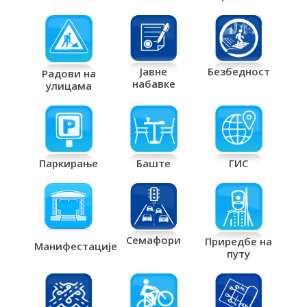
Јавне
Безбедност
Радови на
набавке
улицама
Паркирање
Баште
ГИС
Семафори
Приредбе на
Манифестације
путу