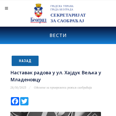
ВЕСТИ
НАЗАД
Наставак радова у ул. Хајдук Вељка у
Младеновцу
28/10/2025
Одељење за привремени режим саобраћаја
Facebook
Twitter