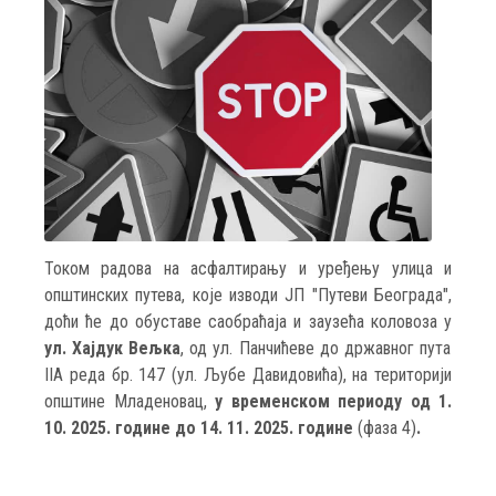
Током радова на асфалтирању и уређењу улица и
општинских путева, које изводи ЈП "Путеви Београда",
доћи ће до обуставе саобраћаја и заузећа коловоза у
ул. Хајдук Вељка
, од ул. Панчићеве до државног пута
IIA реда бр. 147 (ул. Љубе Давидовића), на територији
општине Младеновац,
у временском периоду од 1.
10. 2025. године до 14. 11. 2025. године
(фаза 4)
.