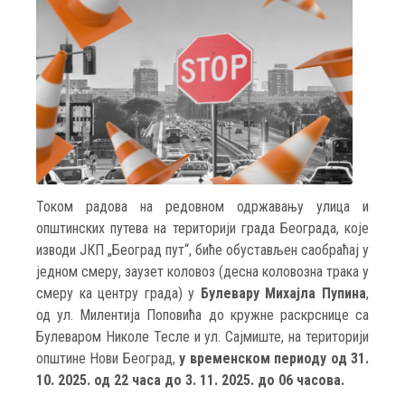
Током радова на редовном одржавању улица и
општинских путева на територији града Београда, које
изводи ЈКП „Београд пут“, биће обустављен саобраћај у
једном смеру, заузет коловоз (десна коловозна трака у
смеру ка центру града) у
Булевару Михајла Пупина
,
од ул. Милентија Поповића до кружне раскрснице са
Булеваром Николе Тесле и ул. Сајмиште, на територији
општине Нови Београд,
у временском периоду од 31.
10. 2025. од 22 часа до 3. 11. 2025. до 06 часова.