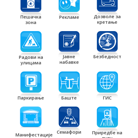
Дозволе за
Пешачка
Рекламе
кретање
зона
Јавне
Безбедност
Радови на
набавке
улицама
Паркирање
Баште
ГИС
Семафори
Приредбе на
Манифестације