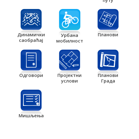
путу
Планови
Динамички
Урбана
саобраћај
мобилност
Одговори
Пројектни
Планови
услови
Града
Мишљења