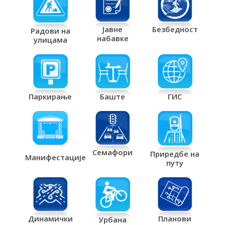
Јавне
Безбедност
Радови на
набавке
улицама
Паркирање
Баште
ГИС
Семафори
Приредбе на
Манифестације
путу
Планови
Динамички
Урбана