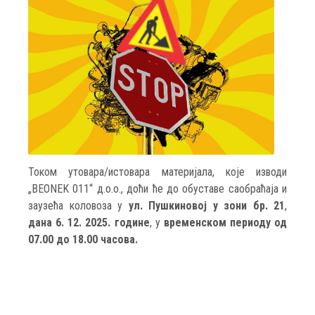
Током утовара/истовара материјала, које изводи
„BEONEK 011“ д.о.о., доћи ће до обуставе саобраћаја и
заузећа коловоза у
ул. Пушкиновој у зони бр. 21
,
дана 6. 12. 2025. године
, у
временском периоду од
07.00 до 18.00 часова.