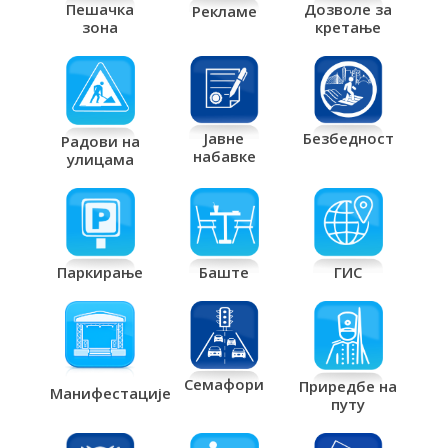
Дозволе за
Пешачка
Рекламе
кретање
зона
Јавне
Безбедност
Радови на
набавке
улицама
Паркирање
Баште
ГИС
Семафори
Приредбе на
Манифестације
путу