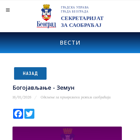
ВЕСТИ
НАЗАД
Богојављање - Земун
16/01/2026
Одељење за привремени режим саобраћаја
Facebook
Twitter