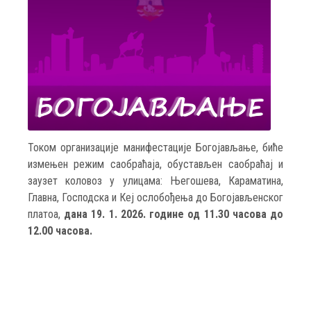
Током организације манифестације Богојављање, биће
измењен режим саобраћаја, обустављен саобраћај и
заузет коловоз у улицама: Његошева, Караматина,
Главна, Господска и Кеј ослобођења до Богојављенског
платоа,
дана 19. 1. 2026. године од 11.30 часова до
12.00 часова.