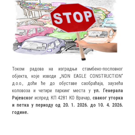
Током радова на изградњи стамбено-пословног
објекта, које изводи „NDN EAGLE CONSTRUCTION“
д.о.о., доћи ће до обуставе саобраћаја, заузећа
коловоза и четири паркинг места у
ул. Генерала
Рајевског
испред КП 4281 КО Врачар,
сваког уторка
и петка у периоду од 20. 1. 2026. до 10. 4. 2026.
године.