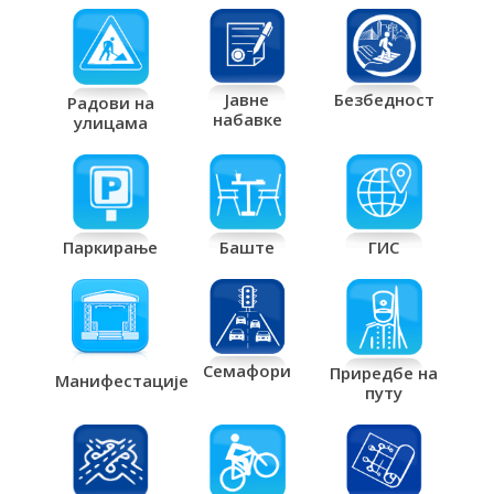
Јавне
Безбедност
Радови на
набавке
улицама
Паркирање
Баште
ГИС
Семафори
Приредбе на
Манифестације
путу