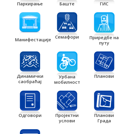
Паркирање
Баште
ГИС
Семафори
Приредбе на
Манифестације
путу
Планови
Динамички
Урбана
саобраћај
мобилност
Одговори
Пројектни
Планови
услови
Града