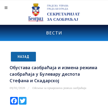
ВЕСТИ
НАЗАД
Обустава саобраћаја и измена режима
саобраћаја у Булевару деспота
Стефана и Скадарској
09/02/2026
Одељење за привремени режим саобраћаја
Facebook
Twitter