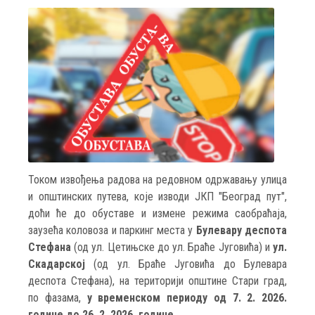
Током извођења радова на редовном одржавању улица
и општинских путева, које изводи ЈКП "Београд пут",
доћи ће до обуставе и измене режима саобраћаја,
заузећа коловоза и паркинг места у
Булевару деспота
Стефана
(од ул. Цетињске до ул. Браће Југовића) и
ул.
Скадарској
(од ул. Браће Југовића до Булевара
деспота Стефана), на територији општине Стари град,
по фазама,
у временском периоду од 7. 2. 2026.
године до 26. 2. 2026. године.