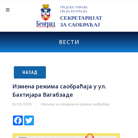
ВЕСТИ
НАЗАД
Измена режима саобраћаја у ул.
Бахтијара Вагабзаде
18/02/2026
Одељење за привремени режим саобраћаја
Facebook
Twitter