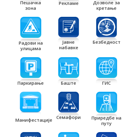
Дозволе за
Пешачка
Рекламе
кретање
зона
Јавне
Безбедност
Радови на
набавке
улицама
Паркирање
Баште
ГИС
Семафори
Приредбе на
Манифестације
путу