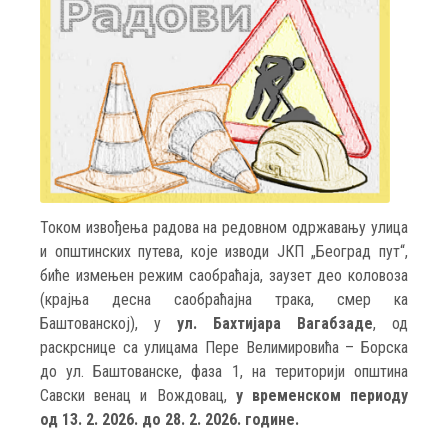
Током извођења радова на редовном одржавању улица
и општинских путева, које изводи ЈКП „Београд пут“,
биће измењен режим саобраћаја, заузет део коловоза
(крајња десна саобраћајна трака, смер ка
Баштованској), у
ул. Бахтијара Вагабзаде
, од
раскрснице са улицама Пере Велимировића – Борска
до ул. Баштованске, фаза 1, на територији општина
Савски венац и Вождовац,
у временском периоду
од 13. 2. 2026. до 28. 2. 2026. године.