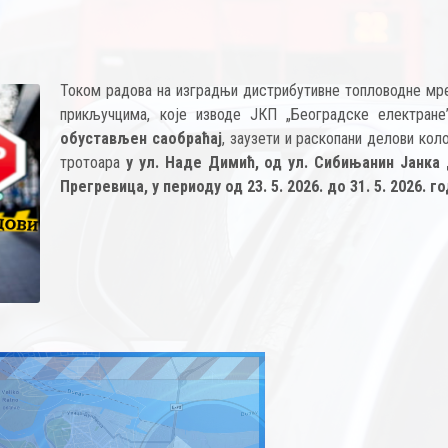
Током радова на изградњи дистрибутивнe топловодне мр
прикључцима, које изводе ЈКП „Београдске електране
обустављен саобраћај
, заузети и раскопани делови кол
тротоара
у ул. Наде Димић, од ул. Сибињанин Јанка 
Прегревица, у периоду од 23. 5. 2026. до 31. 5. 2026. г