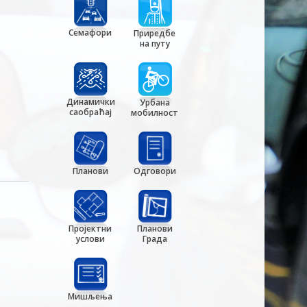
Семафори
Приредбе
на путу
Динамички
Урбана
саобраћај
мобилност
Планови
Одговори
Пројектни
Планови
услови
Града
Мишљења