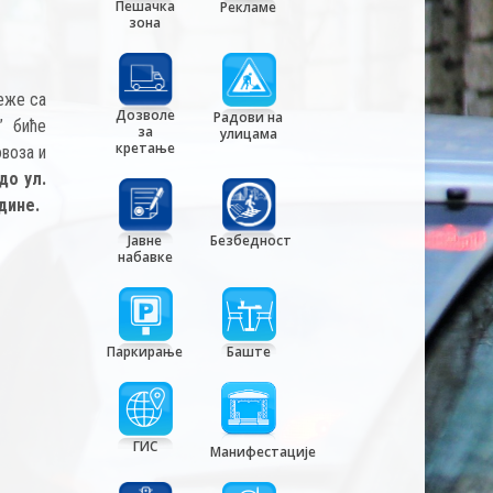
Пешачка
Рекламе
зона
еже са
Дозволе
Радови на
” биће
за
улицама
кретање
овоза и
до ул.
одине.
Јавне
Безбедност
набавке
Паркирање
Баште
ГИС
Манифестације