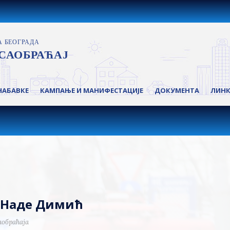
НАБАВКЕ
КАМПАЊЕ И МАНИФЕСТАЦИЈЕ
ДОКУМЕНТА
ЛИН
у Наде Димић
аобраћаја